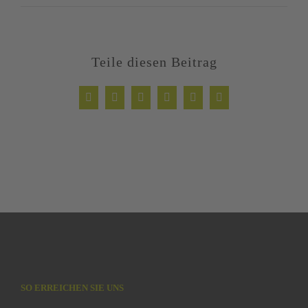
Teile diesen Beitrag
Facebook
Twitter
LinkedIn
WhatsApp
Xing
E-
Mail
SO ERREICHEN SIE UNS