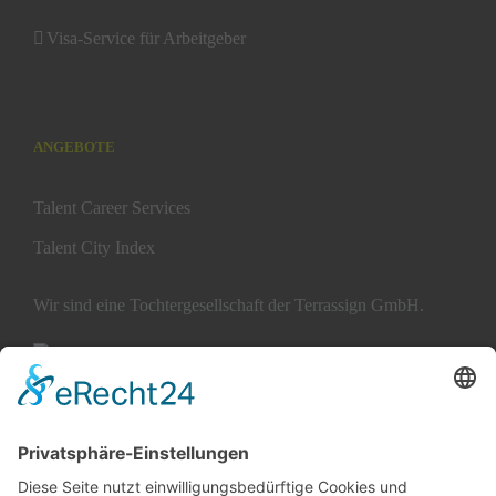
Visa-Service für Arbeitgeber
ANGEBOTE
Talent Career Services
Talent City Index
Wir sind eine Tochtergesellschaft der Terrassign GmbH.
ÜBER TERRATALENT