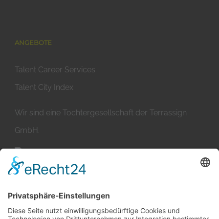
ANGEBOTE
Talent Career Services
Talent City Index
Wir sind eine Tochtergesellschaft der Terrassign
GmbH.
ÜBER TERRATALENT